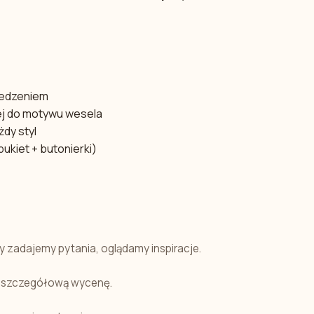
zedzeniem
j do motywu wesela
dy styl
ukiet + butonierki)
y zadajemy pytania, oglądamy inspiracje.
i szczegółową wycenę.