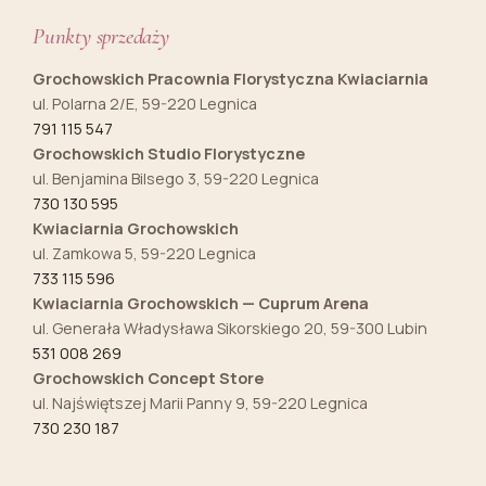
Punkty sprzedaży
Grochowskich Pracownia Florystyczna Kwiaciarnia
ul. Polarna 2/E, 59-220 Legnica
791 115 547
Grochowskich Studio Florystyczne
ul. Benjamina Bilsego 3, 59-220 Legnica
730 130 595
Kwiaciarnia Grochowskich
ul. Zamkowa 5, 59-220 Legnica
733 115 596
Kwiaciarnia Grochowskich — Cuprum Arena
ul. Generała Władysława Sikorskiego 20, 59-300 Lubin
531 008 269
Grochowskich Concept Store
ul. Najświętszej Marii Panny 9, 59-220 Legnica
730 230 187