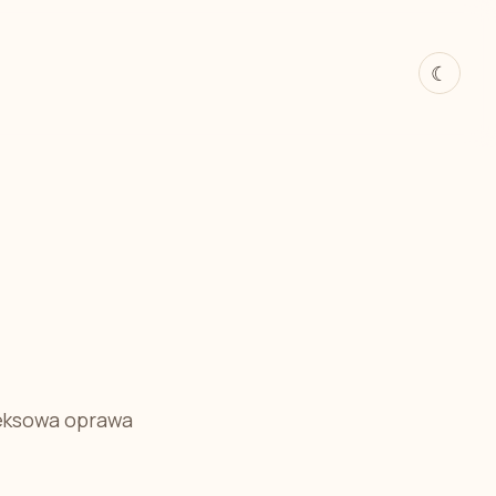
☾
leksowa oprawa