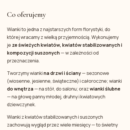
Co oferujemy
Wianki to jedna z najstarszych form florystyki, do
której wracamy z wielką przyjemnością. Wykonujemy
je
ze świeżych kwiatów, kwiatów stabilizowanych i
kompozycji suszonych
— w zależności od
przeznaczenia.
Tworzymy wianki
na drzwi i ściany
— sezonowe
(wiosenne, jesienne, świąteczne) i całoroczne; wianki
do wnętrza
— na stół, do salonu; oraz
wianki ślubne
— na głowę panny młodej, druhny i kwiatowych
dziewczynek.
Wianki z kwiatów stabilizowanych i suszonych
zachowują wygląd przez wiele miesięcy — to świetny